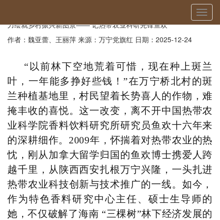
当前位置：
首页
»
媒体报道
» 详细
切
【万宁市委组织部】人才建功自贸港|破难题兴产业惠民生 以科技之
换
力绘就乡村振兴新图景—— 记热带农业科研先锋鱼欢
导
作者：魏亚蕾、王丽萍
来源：万宁党旗红
日期：2025-12-24
航
“以前林下空地荒着可惜，现在种上斑兰
叶，一年能多挣好
些钱
！”在万宁桥北村的斑
兰种植基地里，村民望着长势喜人的作物，难
掩丰收的喜悦。这一改变，离不开中国热带农
业科学院香料饮料研究所研究员鱼欢十六年来
的深耕细作。2009年，怀揣着对热带农业的热
忱，刚从加拿大留学归国的鱼欢博士携爱人跨
越千里，从陕西西安扎根万宁兴隆，一头扎进
热带农业科技创新与技术推广的一线。如今，
作为特色香料研究中心主任、硕士生导师的
她，不仅破解了海南 “三棵树”林下经济发展的