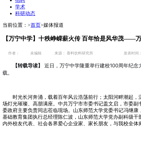
招聘
学术
科研动态
当前位置：
>
首页
>
媒体报道
【万宁中学】十秩峥嵘薪火传 百年恰是风华茂——
作者：
未编辑
来源： 香料饮料研究所
发表时间： 20
【转载导读】
近日，万宁中学隆重举行建校100周年纪念
载。
时光长河奔涌，载着百年风云浩荡前行；太阳河畔潮起，
场灯光璀璨、高朋满座。中共万宁市市委书记盖文启，市委副
委政府主要负责同志莅临现场。山东师范大学党委书记冯继康
基础教育集团执行总经理陈仁波，山东师范大学党办副科级干
内外校友代表、社会各界爱心企业家、家长朋友，与我校全体