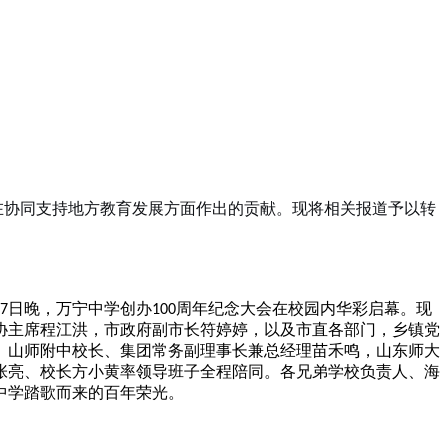
所在协同支持地方教育发展方面作出的贡献。现将相关报道予以转
日晚，万宁中学创办
周年纪念大会在校园内华彩启幕。现
7
100
协主席程江洪，市政府副市长符婷婷，以及市直各部门，乡镇党
、山师附中校长、集团常务副理事长兼总经理苗禾鸣，山东师大
张亮、校长方小黄率领导班子全程陪同。各兄弟学校负责人、海
中学踏歌而来的百年荣光。