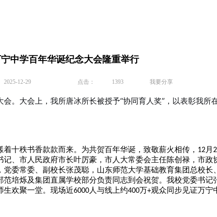
万宁中学百年华诞纪念大会隆重举行
25-12-29
点击：
1393
我要分享
大会。大会上，我所唐冰所长被授予“协同育人奖”，以表彰我
漾着十秩书香款款而来。
为共贺百年华诞，致敬薪火相传，
月
12
2
书记
、
市人民政府市长叶厉豪，市人大常委会主任陈创禄，市政
，党委常委、副校长张茂聪，山东师范大学基础教育集团总校长
部范培烁及集团直属学校部分负责同志到会祝贺。我校党委书记
师生欢聚一堂。现场近
人与线上约
万
观众同步见证
万宁
6000
400
+