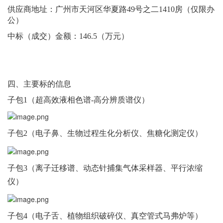
供应商地址：
广州市天河区华夏路
49号之二1410房（仅限办
公）
中标（成交）金额：
146.5
（万元）
四、主要标的信息
子包
1（超高效液相色谱-高分辨质谱仪）
子包
2（电子鼻、生物过程生化分析仪、焦糖化测定仪）
子包
3（离子迁移谱、动态针捕集气体采样器、平行浓缩
仪）
子包
4（电子舌、植物组织破碎仪、真空管式马弗炉等）