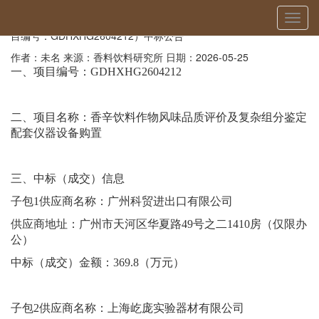
当前位置：
首页
»
公告
» 详细
切
香辛饮料作物风味品质评价及复杂组分鉴定配套仪器设备购置（项
换
目编号：GDHXHG2604212）中标公告
导
作者：未名
来源：香料饮料研究所
日期：2026-05-25
航
一、项目编号：
GDHXHG2604212
二、项目名称：香辛饮料作物风味品质评价及复杂组分鉴定
配套仪器设备购置
三、中标（成交）信息
子包
1
供应商名称：
广州科贸进出口有限公司
供应商地址：
广州市天河区华夏路
49号之二1410房（仅限办
公）
中标（成交）金额：
369.8
（万元）
子包
2
供应商名称：
上海屹庞实验器材有限公司