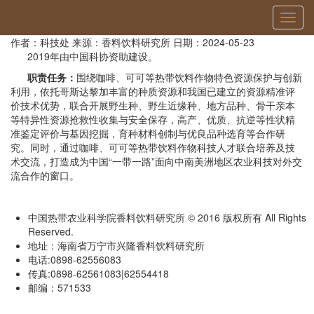
当前位置：
首页
»
科研平台
» 详细
切
中国热科院哥斯达黎加热带饮料作物种质资源保护利用实验室
换
作者：科技处
来源：香料饮料研究所
日期：2024-05-23
导
2019年由中国科协资助建设。
航
职责任务：
围绕咖啡、可可等热带饮料作物特色资源保护与创新
利用，依托哥斯达黎加丰富的种质资源和我国已建立的资源精准评
价技术优势，联合开展野生种、野生近缘种、地方品种、骨干亲本
等特异性资源抢救性收集与安全保存，高产、优质、抗逆等性状精
准鉴定评价与基因挖掘，育种材料创制与优良品种选育等合作研
究。同时，通过咖啡、可可等热带饮料作物科技人才联合培养及技
术交流，打造成为中国“一带一路”面向中南美洲地区农业科技对外交
流合作的窗口。
中国热带农业科学院香料饮料研究所 © 2016 版权所有 All Rights
Reserved.
地址：海南省万宁市兴隆香料饮料研究所
电话:0898-62556083
传真:0898-62561083|62554418
邮编：571533