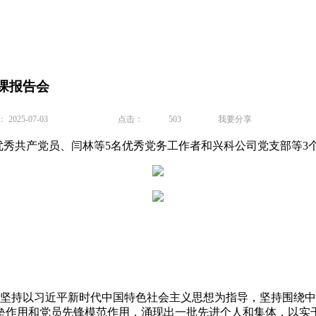
党课报告会
025-07-03
点击：
503
我要分享
10名优秀共产党员、闫林等5名优秀党务工作者和兴科公司党支部
工坚持以习近平新时代中国特色社会主义思想为指导，坚持围绕
垒作用和党员先锋模范作用，涌现出一批先进个人和集体，以实