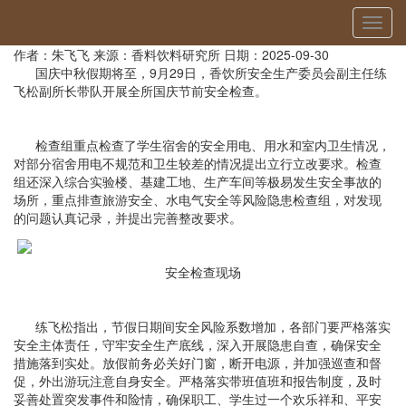
当前位置：
首页
»
新闻动态
» 详细
切
香饮所开展2025年国庆中秋节前安全检查
换
作者：朱飞飞
来源：香料饮料研究所
日期：2025-09-30
导
国庆中秋假期将至，9月29日，香饮所安全生产委员会副主任练
航
飞松副所长带队开展全所国庆节前安全检查。
检查组重点检查了学生宿舍的安全用电、用水和室内卫生情况，
对部分宿舍用电不规范和卫生较差的情况提出立行立改要求。检查
组还深入综合实验楼、基建工地、生产车间等极易发生安全事故的
场所，重点排查旅游安全、水电气安全等风险隐患检查组，对发现
的问题认真记录，并提出完善整改要求。
安全检查现场
练飞松指出，节假日期间安全风险系数增加，各部门要严格落实
安全主体责任，守牢安全生产底线，深入开展隐患自查，确保安全
措施落到实处。放假前务必关好门窗，断开电源，并加强巡查和督
促，外出游玩注意自身安全。严格落实带班值班和报告制度，及时
妥善处置突发事件和险情，确保职工、学生过一个欢乐祥和、平安