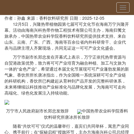
当前位置：
首页
»
新闻动态
» 详细
切
兴隆热带植物园第七届可可文化节顺利开幕
换
作者：孙鑫
来源：香料饮料研究所
日期：2025-12-05
导
12月5日，兴隆热带植物园第七届可可文化节在海南万宁兴隆开
航
幕。活动由海南兴科热带作物工程技术有限公司主办，海南归荑文
旅承办，中国热带农业科学院香料饮料研究所提供技术支持。来自
山东、云南、广东、广西、海南等百余位省内外科研骨干、企业代
表与品牌主理人齐聚现场，共同见证这一可可产业文化盛会。
万宁市副市长郑忠发在开幕式上表示，万宁正依托热带资源与
自贸港政策优势，致力将可可产业培育为融合种植、加工与文旅为
一体的“金色产业”，希望通过本届文化节展现可可产业蓬勃发展的新
气象。香饮所所长唐冰指出，作为全国唯一系统深耕可可全产业链
的科研机构，香饮所已构建起从育种到产品开发的完整科研体系，
未来将继续以科技推动产业标准化与品牌化发展，为海南可可走向
高端化、绿色化发展注入持续动能。
万宁市人民政府副市长郑忠发致辞
中国热带农业科学院香料
饮料研究所唐冰所长致辞
随着“共饮可可”仪式的温馨举行，嘉宾们共同举杯，寓意产业同
心、携手前行；在“探秘启程”授旗环节，主办方海南兴科公司总经理