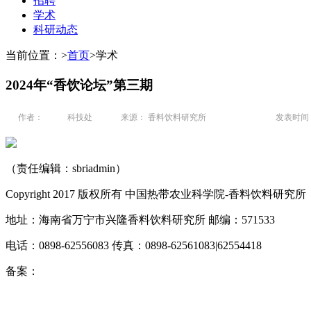
招聘
学术
科研动态
当前位置：
>
首页
>
学术
2024年“香饮论坛”第三期
作者：
科技处
来源： 香料饮料研究所
发表时间： 2
（责任编辑：sbriadmin）
Copyright 2017 版权所有 中国热带农业科学院-香料饮料研究所
地址：海南省万宁市兴隆香料饮料研究所 邮编：571533
电话：0898-62556083 传真：0898-62561083|62554418
备案：
琼ICP备10000545号-3