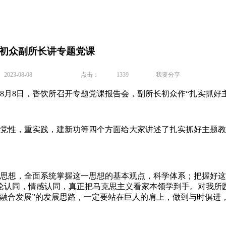
—初众副所长讲专题党课
23-08-08
点击：
1339
我要分享
8日，香饮所召开专题党课报告会，副所长初众作“扎实抓好主
性，重实践，建新功等四个方面给大家讲述了扎实抓好主题教育
想，全面系统掌握这一思想的基本观点，科学体系；把握好这
认同，情感认同，真正把马克思主义看家本领学到手。对我所园区
融合发展”的发展思路，一定要站在巨人的肩上，做到与时俱进