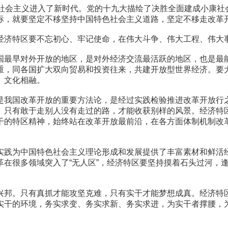
会主义进入了新时代。党的十九大描绘了决胜全面建成小康社
标，就要坚定不移坚持中国特色社会主义道路，坚定不移走改革
济特区要不忘初心、牢记使命，在伟大斗争、伟大工程、伟大事
最早对外开放的地区，是对外经济交流最活跃的地区，也是最能
重，同各国扩大双向贸易和投资往来，共建开放型世界经济。要
、文化相融。
我国改革开放的重要方法论，是经过实践检验推进改革开放行之
。只有敢于走别人没有走过的路，才能收获别样的风景。经济特
干的特区精神，始终站在改革开放最前沿，在各方面体制机制改
践为中国特色社会主义理论形成和发展提供了丰富素材和鲜活经
革在很多领域突入了“无人区”，经济特区要坚持摸着石头过河，
邦。只有真抓才能攻坚克难，只有实干才能梦想成真。经济特区
实干的环境，务实求变、务实求新、务实求进，为实干者撑腰，