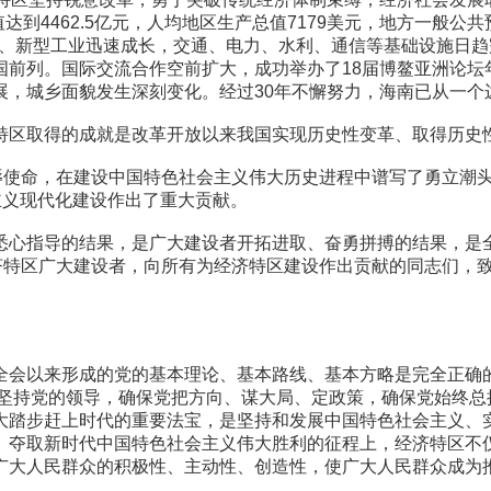
达到4462.5亿元，人均地区生产总值7179美元，地方一般
热带农业、新型工业迅速成长，交通、电力、水利、通信等基础设施
国前列。国际交流合作空前扩大，成功举办了18届博鳌亚洲论坛
展，城乡面貌发生深刻变化。经过30年不懈努力，海南已从一个
区取得的成就是改革开放以来我国实现历史性变革、取得历史
使命，在建设中国特色社会主义伟大历史进程中谱写了勇立潮头
主义现代化建设作出了重大贡献。
心指导的结果，是广大建设者开拓进取、奋勇拼搏的结果，是全
济特区广大建设者，向所有为经济特区建设作出贡献的同志们，
会以来形成的党的基本理论、基本路线、基本方略是完全正确的
坚持党的领导，确保党把方向、谋大局、定政策，确保党始终总
大踏步赶上时代的重要法宝，是坚持和发展中国特色社会主义、实
、夺取新时代中国特色社会主义伟大胜利的征程上，经济特区不仅
广大人民群众的积极性、主动性、创造性，使广大人民群众成为