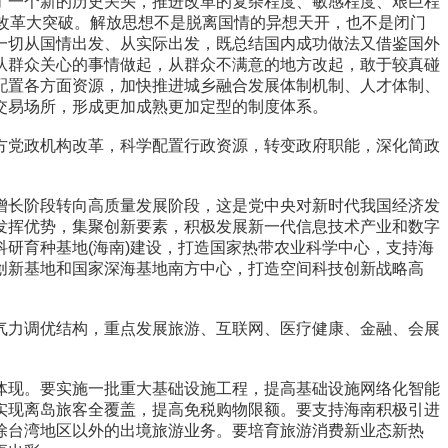
一个新的历史关头，推进改革的复杂程度、敏感程度、艰巨程
改革大突破。解放思想不是脱离国情的异想天开，也不是闭门
一切从国情出发、从实际出发，既总结国内成功做法又借鉴国外
从群众关心的事情做起，从群众不满意的地方改起，敢于较真碰
配置各方面资源，加快推进城乡融合发展体制机制、人才体制、
交易场所，形成更加成熟更加定型的制度体系。
党政机构改革，科学配置行政资源，转变政府职能，深化简政
长阶段转向高质量发展阶段，这是党中央对新时代我国经济发
发挥优势，集聚创新要素，积极发展新一代信息技术产业和数字
研育种基地(海南)建设，打造国家热带农业科学中心，支持海
创新基地和国家深海基地南方中心，打造空间科技创新战略高
力调优结构，重点发展旅游、互联网、医疗健康、金融、会展
现。要实施一批重大基础设施工程，提高基础设施网络化智能
实现离岛旅客全覆盖，提高免税购物限额。要支持海南积极引进
除台湾地区以外的出境旅游业务。要培育旅游消费新业态新热