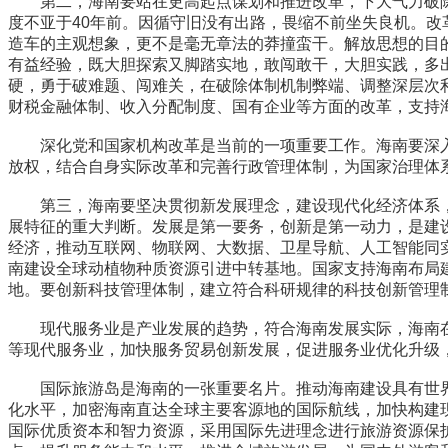
第二，海南要站在更高起点谋划和推进改革，下大气力破除
度不亚于40年前。因循守旧没有出路，畏缩不前坐失良机。
造车的主观想象，更不是毫无章法的莽撞蛮干。解放思想的目
有益经验，既大胆探索又脚踏实地，敢闯敢干，大胆实践，多
硬，勇于破难题、闯难关，在破除体制机制弊端、调整深层次
财税金融体制、收入分配制度、国有企业等方面的改革，支持
深化党和国家机构改革是当前的一项重要工作。海南要深入
放权，结合自身实际改革和完善行政管理体制，为国家治理体
第三，海南要坚决贯彻新发展理念，建设现代化经济体系，
展特征的重大判断。发展是第一要务，创新是第一动力，是建
经济，推动互联网、物联网、大数据、卫星导航、人工智能同
南建设全球动植物种质资源引进中转基地。国家支持海南布局
地。要创新科技管理体制，建立符合科研规律的科技创新管理
现代服务业是产业发展的趋势，符合海南发展实际，海南在
等现代服务业，加快服务贸易创新发展，促进服务业优化升级
国际旅游岛是海南的一张重要名片。推动海南建设具有世界
化水平，加密海南直达全球主要客源地的国际航线，加快构建
国际优质资本和智力资源，采用国际先进理念进行旅游资源保