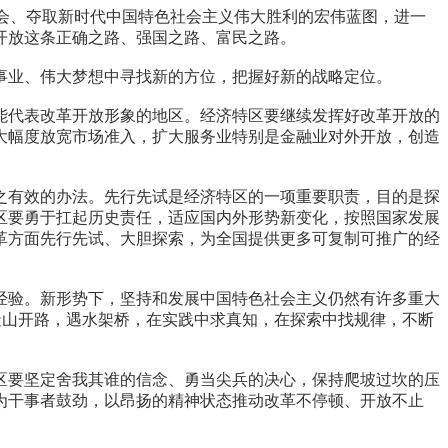
会、夺取新时代中国特色社会主义伟大胜利的宏伟蓝图，进一
开放这条正确之路、强国之路、富民之路。
业、伟大梦想中寻找新的方位，把握好新的战略定位。
代表改革开放形象的地区。经济特区要继续发挥好改革开放的
大幅度放宽市场准入，扩大服务业特别是金融业对外开放，创造
有效的办法。先行先试是经济特区的一项重要职责，目的是探
区要勇于扛起历史责任，适应国内外形势新变化，按照国家发展
革方面先行先试、大胆探索，为全国提供更多可复制可推广的经
验。新形势下，坚持和发展中国特色社会主义仍然有许多重大
逢山开路，遇水架桥，在实践中求真知，在探索中找规律，不断
要坚定舍我其谁的信念、勇当尖兵的决心，保持爬坡过坎的压
为干事者鼓劲，以昂扬的精神状态推动改革不停顿、开放不止