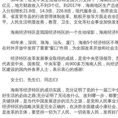
亿元，地方财政收入不到3个亿。到2017年，海南地区生产总值
入分别增长21.8倍、14.3倍、226.8倍，现代服务业、
革、省直管市县的行政管理体制改革、航权开放等方面走在全
平。人民生活明显改善，教育、卫生、文化等社会事业加快发
海南经济特区是我国经济特区的一个生动缩影，海南经济特
40年来，深圳、珠海、汕头、厦门、海南5个经济特区不辱
在对外开放中发挥了重要“窗口”作用，为全国改革开放和社会
经济特区改革发展事业取得的成就，是党中央坚强领导、悉
代表党中央、国务院、中央军委，向900多万海南人民，向经
区建设的国内外各界人士，表示衷心的感谢!
女士们、先生们、同志们!
海南等经济特区的成功实践，充分证明了党的十一届三中全
好生活的必由之路;充分证明了无论改什么、改到哪一步，都要
关键抉择，是当代中国发展进步的活力之源，是党和人民事业
经济特区的战略决策是完全正确的，在决胜全面建成小康社会
是改革的主体，要坚持一切为了人民、一切依靠人民，发挥好