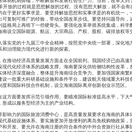
体制机制弊端，不断解放和发展社会生产力。当前，改革又到了
改革开放的过程就是思想解放的过程。没有思想大解放，就不会有
的在于更好实事求是。要坚持解放思想和实事求是的有机统一，
出可复制可推广的经验，带动全国改革步伐。要坚持问题导向，
利益格局上再啃下一些硬骨头。要强化改革举措系统集成，科学
海南设立国际能源、航运、大宗商品、产权、股权、碳排放权等
落实党的十九届三中全会精神，按照党中央统一部署，深化地方
系和治理能力现代化进行新的探索。
在推动经济高质量发展方面走在全国前列。我国经济已由高速增
设现代化经济体系的战略支撑。海南要深化供给侧结构性改革，
实体经济深度融合，整体提升海南综合竞争力。要加强国家南繁科
建设一批重大科研基础设施和条件平台，建设航天领域重大科技
制度和国际科技合作机制，设立海南国际离岸创新创业示范区。
这方面要发挥示范引领作用。要瞄准国际标准提高水平，下大气
，形成以服务型经济为主的产业结构。
影响力的国际旅游消费中心，是高质量发展要求在海南的具体体
现代基础设施体系。要实施更加开放便利的离岛免税购物政策，
护和开发。要允许在海南注册的符合条件的中外合资旅行社从事