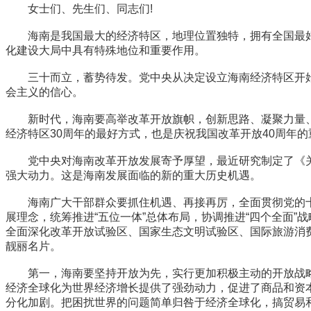
女士们、先生们、同志们!
海南是我国最大的经济特区，地理位置独特，拥有全国最好
化建设大局中具有特殊地位和重要作用。
三十而立，蓄势待发。党中央从决定设立海南经济特区开始
会主义的信心。
新时代，海南要高举改革开放旗帜，创新思路、凝聚力量、
经济特区30周年的最好方式，也是庆祝我国改革开放40周年
党中央对海南改革开放发展寄予厚望，最近研究制定了《关
强大动力。这是海南发展面临的新的重大历史机遇。
海南广大干部群众要抓住机遇、再接再厉，全面贯彻党的十九
展理念，统筹推进“五位一体”总体布局，协调推进“四个全面
全面深化改革开放试验区、国家生态文明试验区、国际旅游消
靓丽名片。
第一，海南要坚持开放为先，实行更加积极主动的开放战略
经济全球化为世界经济增长提供了强劲动力，促进了商品和资
分化加剧。把困扰世界的问题简单归咎于经济全球化，搞贸易