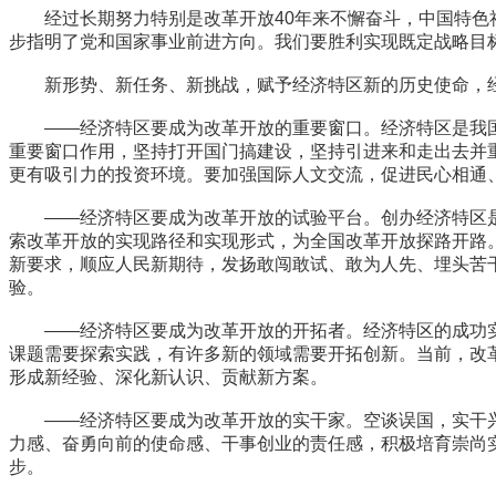
经过长期努力特别是改革开放40年来不懈奋斗，中国特色社
步指明了党和国家事业前进方向。我们要胜利实现既定战略目
新形势、新任务、新挑战，赋予经济特区新的历史使命，经
——经济特区要成为改革开放的重要窗口。经济特区是我国
重要窗口作用，坚持打开国门搞建设，坚持引进来和走出去并
更有吸引力的投资环境。要加强国际人文交流，促进民心相通
——经济特区要成为改革开放的试验平台。创办经济特区是
索改革开放的实现路径和实现形式，为全国改革开放探路开路
新要求，顺应人民新期待，发扬敢闯敢试、敢为人先、埋头苦
验。
——经济特区要成为改革开放的开拓者。经济特区的成功实
课题需要探索实践，有许多新的领域需要开拓创新。当前，改
形成新经验、深化新认识、贡献新方案。
——经济特区要成为改革开放的实干家。空谈误国，实干兴
力感、奋勇向前的使命感、干事创业的责任感，积极培育崇尚
步。