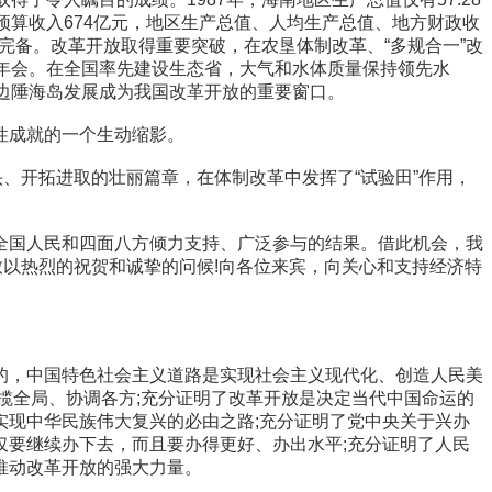
公共预算收入674亿元，地区生产总值、人均生产总值、地方财政收
日趋完备。改革开放取得重要突破，在农垦体制改革、“多规合一”改
年会。在全国率先建设生态省，大气和水体质量保持领先水
边陲海岛发展成为我国改革开放的重要窗口。
性成就的一个生动缩影。
、开拓进取的壮丽篇章，在体制改革中发挥了“试验田”作用，
国人民和四面八方倾力支持、广泛参与的结果。借此机会，我
致以热烈的祝贺和诚挚的问候!向各位来宾，向关心和支持经济特
，中国特色社会主义道路是实现社会主义现代化、创造人民美
揽全局、协调各方;充分证明了改革开放是决定当代中国命运的
现中华民族伟大复兴的必由之路;充分证明了党中央关于兴办
要继续办下去，而且要办得更好、办出水平;充分证明了人民
推动改革开放的强大力量。