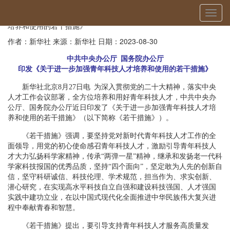
当前位置：
首页
»
政策制度
» 详细
切
中共中央办公厅 国务院办公厅印发《关于进一步加强青年科技人才
换
培养和使用的若干措施》
导
作者：新华社
来源：新华社
日期：2023-08-30
航
中共中央办公厅 国务院办公厅
印发《关于进一步加强青年科技人才培养和使用的若干措施》
新华社北京8月27日电 为深入贯彻党的二十大精神，落实中央
人才工作会议部署，全方位培养和用好青年科技人才，中共中央办
公厅、国务院办公厅近日印发了《关于进一步加强青年科技人才培
养和使用的若干措施》（以下简称《若干措施》）。
《若干措施》强调，要坚持党对新时代青年科技人才工作的全
面领导，用党的初心使命感召青年科技人才，激励引导青年科技人
才大力弘扬科学家精神，传承“两弹一星”精神，继承和发扬老一代科
学家科技报国的优秀品质，坚持“四个面向”，坚定敢为人先的创新自
信，坚守科研诚信、科技伦理、学术规范，担当作为、求实创新、
潜心研究，在实现高水平科技自立自强和建设科技强国、人才强国
实践中建功立业，在以中国式现代化全面推进中华民族伟大复兴进
程中奉献青春和智慧。
《若干措施》提出，要引导支持青年科技人才服务高质量发