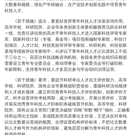
大数量和规模，强化产学研融合，在产业技术创新实践中培育青年
科技人才。
《若干措施》提出，要更好发挥青年科技人才决策咨询作用。
高等学校、科研院所、企业等各类创新主体要积极推荐活跃在科研
一线、负责任讲信誉的高水平青年科技人才进入国家科技评审专家
库。国家科技计划（专项、基金等）项目指南编制专家组，科技计
划项目、人才计划、科技奖励等评审专家组，科研机构、科技创新
基地等绩效评估专家组中，45岁以下青年科技人才占比原则上不低
于三分之一。高层次科技战略咨询机制、各级各类学会组织应根据
需要设立青年专业委员会，推动理事会、专家委员会等打破职称、
年龄限制，支持青年科技人才多层次参与学会组织治理运营。
《若干措施》要求，要提升科研单位人才自主评价能力。高等
学校、科研院所、国有企业等要根据职责使命，遵循科研活动规律
和人才成长规律，建立和完善青年科技人才评价机制，创新评价方
式，科学设置评价考核周期，减少考核频次，开展分类评价，完善
并落实优秀青年科技人才职称职务破格晋升机制。高等学校、科研
院所、国有企业主管部门要坚决破除“四唯”和数“帽子”倾向，正确看
待和运用论文指标，形成既发挥高质量论文价值，又坚决反对单纯
以论文数量论英雄的氛围。合理设置机构评价标准，不把论文数量
和人才称号作为机构评价指标，避免层层分解为青年科技人才的考
核评价指标。