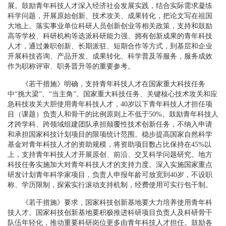
展。鼓励青年科技人才深入经济社会发展实践，结合实际需求凝练
科学问题，开展原始创新、技术攻关、成果转化，把论文写在祖国
大地上。落实事业单位科研人员创新创业等相关政策，支持和鼓励
高等学校、科研机构等选派科研能力强、拥有创新成果的青年科技
人才，通过兼职创新、长期派驻、短期合作等方式，到基层和企业
开展科技咨询、产品开发、成果转化、科学普及等服务，服务成效
作为职称评审、职务晋升等的重要参考。
《若干措施》明确，支持青年科技人才在国家重大科技任务
中“挑大梁”、“当主角”。国家重大科技任务、关键核心技术攻关和应
急科技攻关大胆使用青年科技人才，40岁以下青年科技人才担任项
目（课题）负责人和骨干的比例原则上不低于50%。鼓励青年科技人
才跨学科、跨领域组建团队承担颠覆性技术创新任务，不纳入申请
和承担国家科技计划项目的限项统计范围。稳步提高国家自然科学
基金对青年科技人才的资助规模，将资助项目数占比保持在45%以
上，支持青年科技人才开展原创、前沿、交叉科学问题研究。地方
科技任务实施加大对青年科技人才的支持力度。深入实施国家重点
研发计划青年科学家项目，负责人申报年龄可放宽到40岁，不设职
称、学历限制，探索实行滚动支持机制，经费使用可实行包干制。
《若干措施》要求，国家科技创新基地要大力培养使用青年科
技人才。国家科技创新基地要积极推进科研项目负责人及科研骨干
队伍年轻化，推动重要科研岗位更多由青年科技人才担任。鼓励各