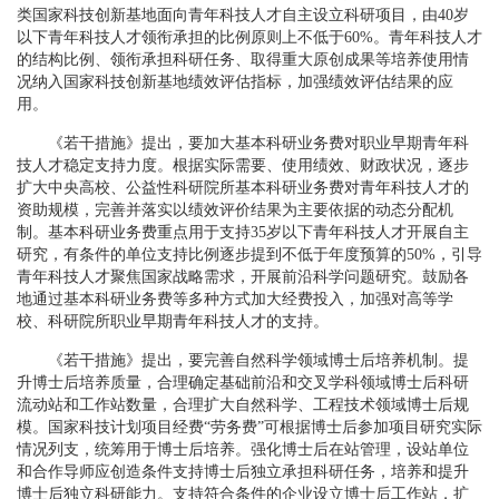
类国家科技创新基地面向青年科技人才自主设立科研项目，由40岁
以下青年科技人才领衔承担的比例原则上不低于60%。青年科技人才
的结构比例、领衔承担科研任务、取得重大原创成果等培养使用情
况纳入国家科技创新基地绩效评估指标，加强绩效评估结果的应
用。
《若干措施》提出，要加大基本科研业务费对职业早期青年科
技人才稳定支持力度。根据实际需要、使用绩效、财政状况，逐步
扩大中央高校、公益性科研院所基本科研业务费对青年科技人才的
资助规模，完善并落实以绩效评价结果为主要依据的动态分配机
制。基本科研业务费重点用于支持35岁以下青年科技人才开展自主
研究，有条件的单位支持比例逐步提到不低于年度预算的50%，引导
青年科技人才聚焦国家战略需求，开展前沿科学问题研究。鼓励各
地通过基本科研业务费等多种方式加大经费投入，加强对高等学
校、科研院所职业早期青年科技人才的支持。
《若干措施》提出，要完善自然科学领域博士后培养机制。提
升博士后培养质量，合理确定基础前沿和交叉学科领域博士后科研
流动站和工作站数量，合理扩大自然科学、工程技术领域博士后规
模。国家科技计划项目经费“劳务费”可根据博士后参加项目研究实际
情况列支，统筹用于博士后培养。强化博士后在站管理，设站单位
和合作导师应创造条件支持博士后独立承担科研任务，培养和提升
博士后独立科研能力。支持符合条件的企业设立博士后工作站，扩