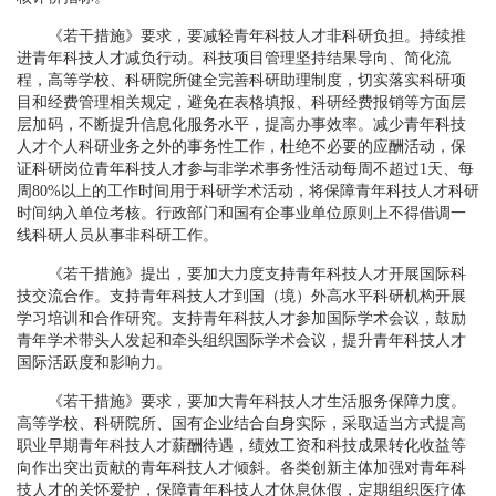
《若干措施》要求，要减轻青年科技人才非科研负担。持续推
进青年科技人才减负行动。科技项目管理坚持结果导向、简化流
程，高等学校、科研院所健全完善科研助理制度，切实落实科研项
目和经费管理相关规定，避免在表格填报、科研经费报销等方面层
层加码，不断提升信息化服务水平，提高办事效率。减少青年科技
人才个人科研业务之外的事务性工作，杜绝不必要的应酬活动，保
证科研岗位青年科技人才参与非学术事务性活动每周不超过1天、每
周80%以上的工作时间用于科研学术活动，将保障青年科技人才科研
时间纳入单位考核。行政部门和国有企事业单位原则上不得借调一
线科研人员从事非科研工作。
《若干措施》提出，要加大力度支持青年科技人才开展国际科
技交流合作。支持青年科技人才到国（境）外高水平科研机构开展
学习培训和合作研究。支持青年科技人才参加国际学术会议，鼓励
青年学术带头人发起和牵头组织国际学术会议，提升青年科技人才
国际活跃度和影响力。
《若干措施》要求，要加大青年科技人才生活服务保障力度。
高等学校、科研院所、国有企业结合自身实际，采取适当方式提高
职业早期青年科技人才薪酬待遇，绩效工资和科技成果转化收益等
向作出突出贡献的青年科技人才倾斜。各类创新主体加强对青年科
技人才的关怀爱护，保障青年科技人才休息休假，定期组织医疗体