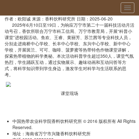
当前位置：
首页
»
科普示范
» 详细
切
香饮所科技人员赴万宁校园开展科普活动
换
作者：欧阳诚
来源：香料饮料研究所
日期：2025-06-20
导
2025年6月10日至19日，为响应万宁市第二十一届科技活动月活
航
动号召，香饮所联合万宁市科工信局、万宁市教育局，开展“科普小
课堂”进校园活动。鱼欢、王睿、黄丽芳、苏兰茜等专业科技人员，
分别走进南桥中心学校、长丰中心学校、东兴中心学校、新中中心
学校，开展斑兰、可可、咖啡、菠萝蜜等热带特色作物课堂讲解，
探索热带植物的科学奥秘。本次活动科普学生超过350人，课堂气氛
热烈，学生踊跃互动，通过实物展示、趣味动画和互动问答等方
式，将科学知识带到
学生
身边，激发学生对科学与生活联系的思
考。
课堂现场
中国热带农业科学院香料饮料研究所 © 2016 版权所有 All Rights
Reserved.
地址：海南省万宁市兴隆香料饮料研究所