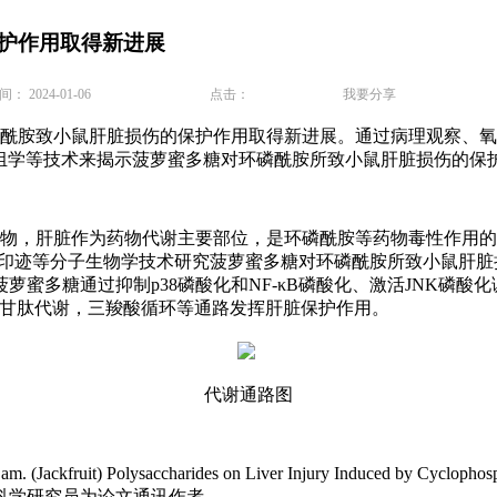
护作用取得新进展
 2024-01-06
点击：
我要分享
胺致小鼠肝脏损伤的保护作用取得新进展。通过病理观察、氧
谢组学等技术来揭示菠萝蜜多糖对环磷酰胺所致小鼠肝脏损伤的保
物，肝脏作为药物代谢主要部位，是环磷酰胺等药物毒性作用的
迹等分子生物学技术研究菠萝蜜多糖对环磷酰胺所致小鼠肝脏损伤的保
蜜多糖通过抑制p38磷酸化和NF-κB磷酸化、激活JNK磷酸
胱甘肽代谢，三羧酸循环等通路发挥肝脏保护作用。
代谢通路图
Lam. (Jackfruit) Polysaccharides on Liver Injury Induced
科学研究员为论文通讯作者。