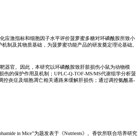
化应激指标和细胞因子水平评价菠萝蜜多糖对环磷酰胺所致小
护机制及其物质基础，为菠萝蜜功能产品的研发奠定理论基础。
靶器官。因此，本研究以环磷酰胺致肝脏损伤小鼠为动物模
护作用及机制；UPLC-Q-TOF-MS/MS代谢组学分析菠
化调控炎症及细胞凋亡相关通路来缓解肝损伤；通过调控氨酰基-
 by Cyclophosphamide in Mice”为题发表于《Nutrients》。香饮所联合培养研究