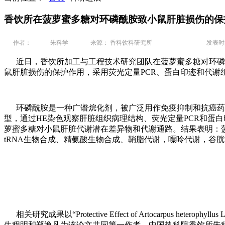
香饮所在菠萝蜜多糖对环磷酰胺致小鼠肝脏损伤的保
作者：
朱科学
来源： 香料饮料研究所
发表时间：
近日，香饮所加工与工程技术研究团队在菠萝蜜多糖对环磷酰
鼠肝脏损伤的保护作用，采用荧光定量PCR、蛋白印迹和代
环磷酰胺是一种广谱烷化剂，被广泛用作免疫抑制和抗癌药
型，通过HE染色观察肝脏组织病理结构、荧光定量PCR和蛋白印
萝蜜多糖对小鼠肝脏代谢潜在差异物和代谢通路。结果表明：菠萝
tRNA生物合成、精氨酸生物合成、鞘脂代谢，嘌呤代谢，谷
相关研究成果以“Protective Effect of Artocarpus heterophyllus 
生程明和郑逸凡为该论文共同第一作者，中国热科院香饮所朱