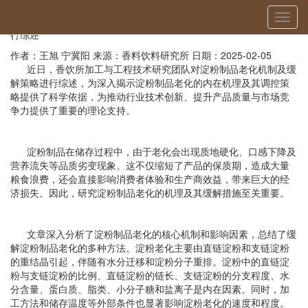
当前位置：
首页
»
科研进展
» 详细
切
香饮所加工与工程技术研究团队对淀粉制品老化机制及缓解策略进
换
行综述
导
作者：王旭 宁冀阳
来源：香料饮料研究所
日期：2025-02-05
航
近日，香饮所加工与工程技术研究团队对淀粉制品老化机制及缓
解策略进行综述，为深入揭示淀粉制品老化的内在机理及其调控策
略提供了科学依据，为推动行业技术创新、提升产品质量与市场竞
争力提供了重要的理论支持。
淀粉制品在储存过程中，由于老化会出现质地硬化、口感下降及
营养流失等品质劣变现象。这不仅缩短了产品的保质期，造成大量
粮食浪费，还会直接影响消费者体验和生产商效益，带来巨大的经
济损失。因此，研究淀粉制品老化的机理及其缓解措施至关重要。
文章深入分析了淀粉制品老化的核心机制和影响因素，总结了缓
解淀粉制品老化的多种方法。淀粉老化主要由直链淀粉和支链淀粉
的重结晶引起，伴随有水分迁移和淀粉分子重排。淀粉中的直链淀
粉与支链淀粉的比例、直链淀粉的链长、支链淀粉的分支程度、水
分含量、蛋白质、脂类、小分子糖和盐离子是内在因素。同时，加
工方法和储存温度等外部条件也显著影响淀粉老化的速度和程度。