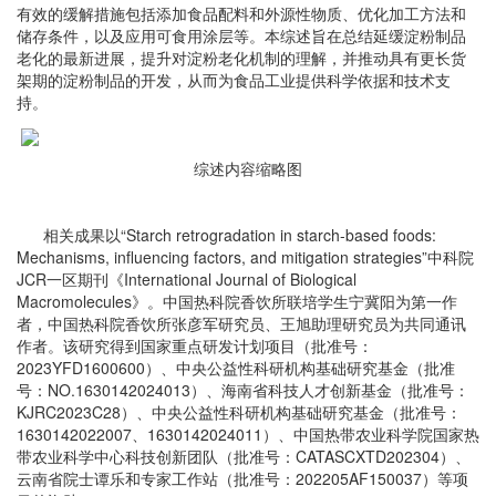
有效的缓解措施包括添加食品配料和外源性物质、优化加工方法和
储存条件，以及应用可食用涂层等。本综述旨在总结延缓淀粉制品
老化的最新进展，提升对淀粉老化机制的理解，并推动具有更长货
架期的淀粉制品的开发，从而为食品工业提供科学依据和技术支
持。
综述内容缩略图
相关成果以“Starch retrogradation in starch-based foods:
Mechanisms, influencing factors, and mitigation strategies”中科院
JCR一区期刊《International Journal of Biological
Macromolecules》。中国热科院香饮所联培学生宁冀阳为第一作
者，中国热科院香饮所张彦军研究员、王旭助理研究员为共同通讯
作者。该研究得到国家重点研发计划项目（批准号：
2023YFD1600600）、中央公益性科研机构基础研究基金（批准
号：NO.1630142024013）、海南省科技人才创新基金（批准号：
KJRC2023C28）、中央公益性科研机构基础研究基金（批准号：
1630142022007、1630142024011）、中国热带农业科学院国家热
带农业科学中心科技创新团队（批准号：CATASCXTD202304）、
云南省院士谭乐和专家工作站（批准号：202205AF150037）等项