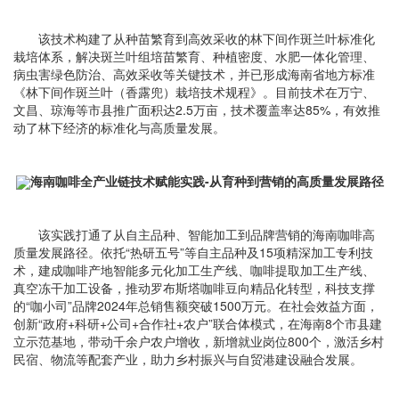
该技术构建了从种苗繁育到高效采收的林下间作斑兰叶标准化
栽培体系，解决斑兰叶组培苗繁育、种植密度、水肥一体化管理、
病虫害绿色防治、高效采收等关键技术，并已形成海南省地方标准
《林下间作斑兰叶（香露兜）栽培技术规程》。目前技术在万宁、
文昌、琼海等市县推广面积达2.5万亩，技术覆盖率达85%，有效推
动了林下经济的标准化与高质量发展。
海南咖啡全产业链技术赋能实践-从育种到营销的高质量发展路径
该实践打通了从自主品种、智能加工到品牌营销的海南咖啡高
质量发展路径。依托“热研五号”等自主品种及15项精深加工专利技
术，建成咖啡产地智能多元化加工生产线、咖啡提取加工生产线、
真空冻干加工设备，推动罗布斯塔咖啡豆向精品化转型，科技支撑
的“咖小司”品牌2024年总销售额突破1500万元。在社会效益方面，
创新“政府+科研+公司+合作社+农户”联合体模式，在海南8个市县建
立示范基地，带动千余户农户增收，新增就业岗位800个，激活乡村
民宿、物流等配套产业，助力乡村振兴与自贸港建设融合发展。