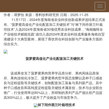
当前位置：
首页
»
科研进展
» 详细
切
香饮所三项成果入选海南省农业科技双项榜单
换
作者：谭梦怡
来源：香料饮料研究所
日期：2025-11-25
导
11月17日，2024年度海南省农业科技创新成果评选结果正式发
航
布。“菠萝蜜高值化产业化配套加工关键技术”与“林下间作斑兰叶栽
培技术”入选2024年度海南省30项优秀农业科技成果，“海南咖啡全
产业链技术赋能实践”成功入选2024年度农业科技成果服务海南自贸
港建设十大典型案例，展现了香饮所在科技创新与产业服务方面的
综合实力。
菠萝蜜高值化产业化配套加工关键技术
该成果攻克了菠萝蜜果肉营养学品质分析、果肉风味品质保
存、果肉连续化冷加工、菠萝蜜果肉型半固态发酵以及种子口感改
良与淀粉提取等关键技术，创制配套加工装备与系列新产品。其中
种子口感改良和高纯度淀粉提取关键技术属首创，技术与企业联合
推广，行业使用率达80%以上，所研制的系列产品产值比初产品提
高300%以上，极大提升了产业效益与市场竞争力。
林下间作斑兰叶栽培技术