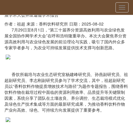
当前位置：
首页
»
国内交流
» 详细
切
香饮所科技人员参加第三十届全国养分资源高效利用与农业绿色发
换
展学术大会并应邀做学术报告
导
作者：祖超
来源：香料饮料研究所
日期：2025-08-02
航
7月29日至8月1日，“第三十届养分资源高效利用与农业绿色发
展全国协作网学术大会”在呼和浩特隆重举办。本次大会聚焦养分资
源高效利用与农业绿色发展的前沿理论与实践，吸引了国内外众多
专家学者参与，为农业可持续发展提供技术支撑与创新思路。
香饮所栽培与农业生态研究室杨建峰研究员、孙燕副研究员、祖
超副研究员、李志刚副研究员参与了学术交流，其中，祖超副研究
员以“香料饮料作物提质增效技术与路径”为题作专题报告，围绕香料
饮料作物在栽培过程中面临的资源利用效率、品质提升等关键限制
因素，系统分享了团队在土壤改良、养分调控、生态栽培模式优化
及绿色生产技术集成等方面的最新研究成果，为推动香料饮料作物
产业向高效、绿色、可持续方向发展提供了重要参考。