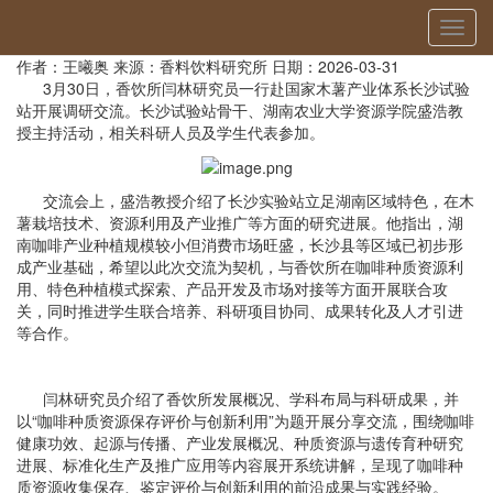
当前位置：
首页
»
国内交流
» 详细
切
香饮所专家赴国家木薯产业体系长沙站开展交流
换
作者：王曦奥
来源：香料饮料研究所
日期：2026-03-31
导
3月30日，香饮所闫林研究员一行赴国家木薯产业体系长沙试验
航
站开展调研交流。长沙试验站骨干、湖南农业大学资源学院盛浩教
授主持活动，相关科研人员及学生代表参加。
交流会上，盛浩教授介绍了长沙实验站立足湖南区域特色，在木
薯栽培技术、资源利用及产业推广等方面的研究进展。他指出，湖
南咖啡产业种植规模较小但消费市场旺盛，长沙县等区域已初步形
成产业基础，希望以此次交流为契机，与香饮所在咖啡种质资源利
用、特色种植模式探索、产品开发及市场对接等方面开展联合攻
关，同时推进学生联合培养、科研项目协同、成果转化及人才引进
等合作。
闫林研究员介绍了香饮所发展概况、学科布局与科研成果，并
以“咖啡种质资源保存评价与创新利用”为题开展分享交流，围绕咖啡
健康功效、起源与传播、产业发展概况、种质资源与遗传育种研究
进展、标准化生产及推广应用等内容展开系统讲解，呈现了咖啡种
质资源收集保存、鉴定评价与创新利用的前沿成果与实践经验。