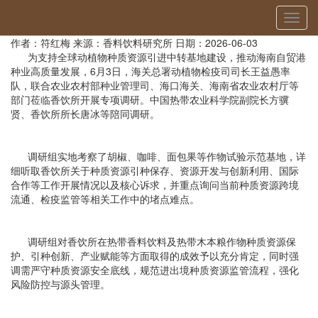
当前位置：
首页
»
国内交流
» 详细
切
海关总署莅临香饮所开展专项调研
换
作者：符红梅
来源：香料饮料研究所
日期：2026-06-03
导
为支持全球动植物种质资源引进中转基地建设，推动海南自贸港
航
种业高质量发展，6月3日，海关总署动植物检疫司司长王益愚率
队，联合农业农村部种业管理司、海口海关、海南省农业农村厅等
部门莅临香饮所开展专项调研。中国热带农业科学院副院长方骥
贤、香饮所所长唐冰等陪同调研。
调研组实地考察了胡椒、咖啡、面包果等作物试验示范基地，详
细听取香饮所关于种质资源引种保存、资源开发与创新利用、国际
合作等工作开展情况以及核心诉求，并重点询问当前种质资源跨境
流通、检疫监管等相关工作中的堵点难点。
调研组对香饮所在热带香料饮料及热带木本粮作物种质资源保
护、引种创新、产业赋能等方面取得的成效予以充分肯定，同时强
调需严守种质资源安全底线，规范进出境种质资源监管流程，强化
风险防控与源头管理。