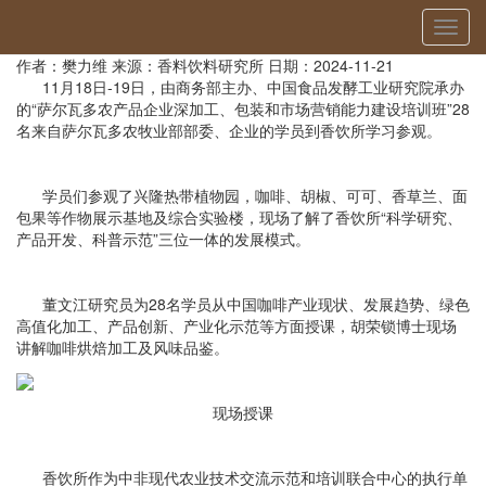
当前位置：
首页
»
国际交流
» 详细
切
2024年萨尔瓦多援外培训班学员一行到香饮所学习参观
换
作者：樊力维
来源：香料饮料研究所
日期：2024-11-21
导
11月18日-19日，由商务部主办、中国食品发酵工业研究院承办
航
的“萨尔瓦多农产品企业深加工、包装和市场营销能力建设培训班”28
名来自萨尔瓦多农牧业部部委、企业的学员到香饮所学习参观。
学员们参观了兴隆热带植物园，咖啡、胡椒、可可、香草兰、面
包果等作物展示基地及综合实验楼，现场了解了香饮所“科学研究、
产品开发、科普示范”三位一体的发展模式。
董文江研究员为28名学员从中国咖啡产业现状、发展趋势、绿色
高值化加工、产品创新、产业化示范等方面授课，胡荣锁博士现场
讲解咖啡烘焙加工及风味品鉴。
现场授课
香饮所作为中非现代农业技术交流示范和培训联合中心的执行单