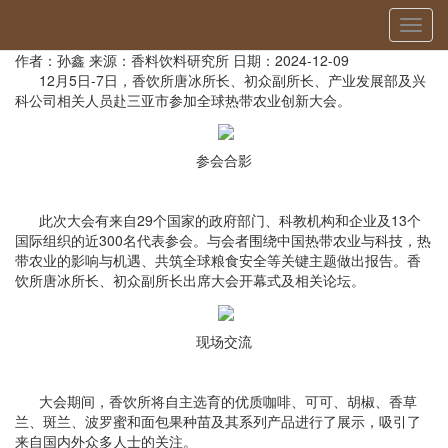
当前位置：
首页
»
国际交流
» 详细
切
香饮所赴三亚参加全球热带农业创新大会
换
作者：孙鑫
来源：香料饮料研究所
日期：2024-12-09
导
12月5日-7日，香饮所唐冰所长、初众副所长、产业发展部及兴
航
科公司相关人员赴三亚市参加全球热带农业创新大会。
参会合影
此次大会有来自29个国家的政府部门、科教机构和企业及13个
国际组织的近300名代表参会。与会者围绕中国热带农业与科技，热
带农业的影响与机遇、共筑全球粮食安全等关键主题做出报告。香
饮所唐冰所长、初众副所长出席大会开幕式及相关论坛。
现场交流
大会期间，香饮所将自主选育的优质咖啡、可可、胡椒、香草
兰、斑兰、波罗蜜和面包果种苗及其系列产品进行了展示，吸引了
来自国内外众多人士的关注。