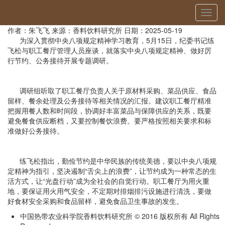
当前位置：
首页
»
廉政建设
» 详细
切
香饮所纪委对职工餐厅开展专题调研
换
作者：朱飞飞
来源：香料饮料研究所
日期：2025-05-19
导
为深入贯彻中央八项规定精神学习教育，5月15日，纪委书记练
航
飞松与职工餐厅管理人员座谈，就落实中央八项规定精神、做好厉
行节约、公务接待开展专题调研。
调研组听取了职工餐厅负责人关于原材料采购、菜品供应、食品
留样、餐余处理及公务接待等相关情况的汇报。建议职工餐厅精准
把握用餐人数和时间段，协调好丰富菜品与保障供应的关系，既要
避免餐食供应断档，又要控制餐饮浪费。要严格按照相关要求和标
准做好公务接待。
练飞松指出，勤俭节约是中华民族的传统美德，要以中央八项规
定精神为指引，坚决遏制“舌尖上的浪费”，让节约成为一种常态的生
活方式，让“光盘行动”成为全社会的自觉行动。职工餐厅为用火重
地，要保证用火用气安全，不定期对排烟排污设施进行清洗，要做
好食材安全采购和食品留样，避免食品卫生事故的发生。
中国热带农业科学院香料饮料研究所 © 2016 版权所有 All Rights