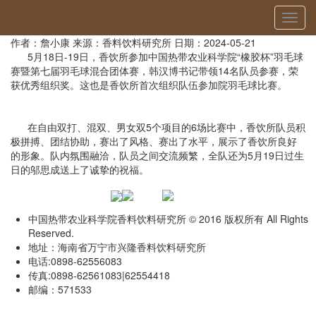
当前位置：
首页
»
创新文化
» 详细
切
香饮所参加院第七届羽毛球混合团体赛
换
作者：詹小康
来源：香料饮料研究所
日期：2024-05-21
导
5月18日-19日，香饮所参加中国热带农业科学院“橡胶杯”羽毛球
航
赛暨第七届羽毛球混合团体赛，韩汉博书记带领14名队员参赛，荣
获优秀组织奖。这也是香饮所首次组织队伍参加院羽毛球比赛。
在自由双打、混双、男女双5个项目的6场比赛中，香饮所队员积
极拼搏、团结协助，赛出了风格、赛出了水平，展示了香饮所良好
的形象。队内氛围融洽，队员之间交流频繁，全队还为5月19日过生
日的邬思成送上了诚挚的祝福。
中国热带农业科学院香料饮料研究所 © 2016 版权所有 All Rights
Reserved.
地址：海南省万宁市兴隆香料饮料研究所
电话:0898-62556083
传真:0898-62561083|62554418
邮编：571533