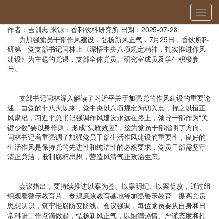
当前位置：
首页
»
党建动态
» 详细
切
闫林书记为科研第一党支部上作风建设党课
换
作者：吉训志
来源：香料饮料研究所
日期：2025-07-28
导
为加强党员干部作风建设，弘扬新风正气，7月25日，香饮所科
航
研第一党支部书记闫林上《深悟中央八项规定精神，扎实推进作风
建设》为主题的党课，支部全体党员、研究室成员及学生积极参
与。
支部书记闫林深入解读了习近平关于加强党的作风建设的重要论
述，自党的十八大以来，党中央以八项规定为切入点，持之以恒正
风肃纪，习近平总书记强调作风建设永远在路上，领导干部作为“关
键少数”要以身作则，形成“头雁效应”，这为党员干部指明了方向。
闫林书记着重强调了加强党员干部生活作风建设的重要性，良好的
生活作风是保持党的先进性和纯洁性的必然要求，党员干部需坚守
清正廉洁，抵制腐朽思想，营造风清气正政治生态。
会议指出，要持续推进以案为鉴、以案明纪、以案促改，通过组
织观看警示教育片、参观廉政教育基地等加强警示教育，提高党员
思想认识，筑牢拒腐防变防线。会议强调，每位党员要从自身和日
常科研工作点滴做起，弘扬新风正气，以饱满热情、严谨态度和扎