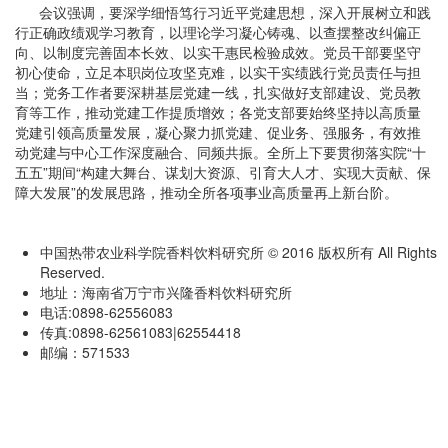
会议强调，要深学细悟笃行习近平党建思想，深入开展树立和践
行正确政绩观学习教育，以理论学习凝心铸魂、以查摆整改纠偏正
向、以制度完善固本长效、以实干惠民检验成效。党员干部要坚守
初心使命，立足本职岗位攻坚克难，以实干实绩践行党员责任与担
当；党务工作者要深耕基层党建一线，扎实做好支部建设、党员教
育等工作，推动党建工作提质增效；各党支部要始终坚持以高质量
党建引领高质量发展，凝心聚力抓党建、促业务、强服务，有效推
动党建与中心工作深度融合、同频共振。全所上下要贯彻落实院“十
五五”期间“构建大舞台、谋划大资源、引育大人才、实现大贡献、保
障大发展”的发展思路，推动全所各项事业高质量再上新台阶。
中国热带农业科学院香料饮料研究所 © 2016 版权所有 All Rights
Reserved.
地址：海南省万宁市兴隆香料饮料研究所
电话:0898-62556083
传真:0898-62561083|62554418
邮编：571533