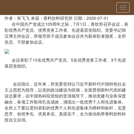
当前位置：
首页
»
党建动态
» 详细
切
香饮所召开“两优一先”表彰大会
换
作者：朱飞飞
来源：香料饮料研究所
日期：2026-07-01
导
在中国共产党成立105周年之际，7月1日，香饮所召开会议，表
航
彰优秀共产党员、优秀党务工作者、先进基层党组织。党委书记韩
汉博主持会议，所领导班子成员参加会议并为获表彰者颁奖，全所
党员、干部参加会议。
会议表彰了10名优秀共产党员、5名优秀党务工作者、3个先进
基层党组织。
会议指出，近年来，所党委坚持以习近平新时代中国特色社会
主义思想为指导，以党的政治建设为统领，全面贯彻新时代党的建
设总要求，在中国热科院党组的坚强领导下，推动党建与业务深度
融合，各项工作取得扎实成效，涌现出一批优秀个人和先进集体。
全所上下要以受到表彰的优秀个人和先进集体为榜样和标杆，见贤
思齐、创优争先、求真务实、真抓实干，全力推动热带香料饮料科
技自立自强。