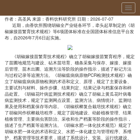
当前位置：
首页
»
科研动态
» 详细
切
香饮所牵头发布实施6项胡椒团体标准
换
作者：高圣风
来源：香料饮料研究所
日期：2026-07-07
导
近期，由香饮所围绕胡椒全产业链各环节，牵头起草制定的《胡
航
椒嫁接苗繁育技术规程》等6项团体标准在全国团体标准信息平台发
布，自2026年7月6日起实施。
《胡椒嫁接苗繁育技术规程》确立了胡椒嫁接苗繁育程序，规定
了苗圃地规范与建设、砧木苗培育、穗条采集与保存、嫁接、嫁接
后管理、苗木出圃、追溯方法等阶段的操作指示，描述了标记方法
与过程记录等追溯方法。《胡椒瘟病病原物PCR检测技术规程》确
立了胡椒瘟病病原物检测的术语和定义、原理，规定了主要设备、
主要试剂与材料、操作步骤、结果判定、结果记录与档案保存和样
品处置。《胡椒花叶病监测技术规程》确立了胡椒上黄瓜花叶病毒
病监测技术，规定了监测网点设置、监测方法、病情统计、监测结
果及使用和档案保存等内容。《胡椒槟榔复合栽培技术规程》确立
了胡椒间作槟榔栽培程序，规定了园地建设、幼龄植株管理、结果
植株管理、主要病虫害防治、采收和生产档案等阶段的操作指示，
描述了生产档案等追溯方法。《胡椒水肥一体化技术规范》规定了
胡椒水肥一体化的术语和定义、水肥一体化建立与管理程序、系维
护、档案管理等技术要求，描述了系统设计、安装、运行统建设、