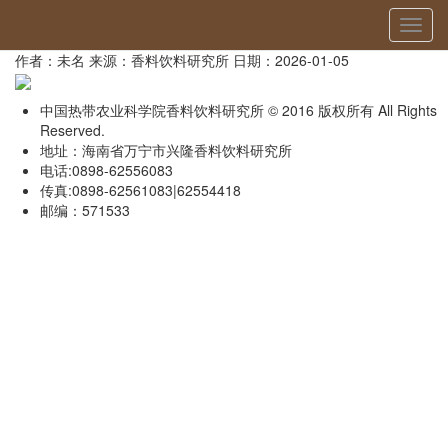
当前位置：
首页
»
荣誉展示
» 详细
切
《香料之王胡椒香飘柬埔寨》获第六届全球减贫最佳案例（2025）
换
作者：未名
来源：香料饮料研究所
日期：2026-01-05
导
航
中国热带农业科学院香料饮料研究所 © 2016 版权所有 All Rights
Reserved.
地址：海南省万宁市兴隆香料饮料研究所
电话:0898-62556083
传真:0898-62561083|62554418
邮编：571533