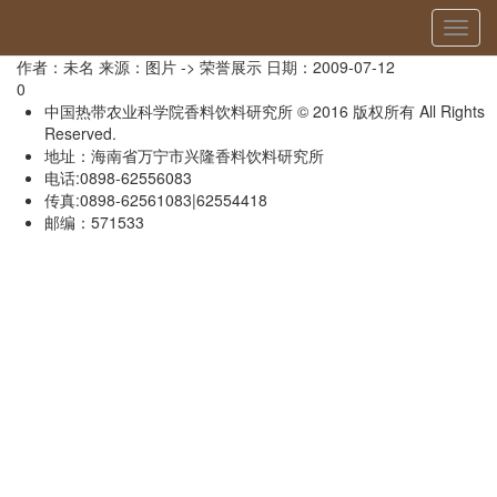
当前位置：
首页
»
荣誉展示
» 详细
切
和谐企业
换
作者：未名
来源：图片 -> 荣誉展示
日期：2009-07-12
导
0
航
中国热带农业科学院香料饮料研究所 © 2016 版权所有 All Rights
Reserved.
地址：海南省万宁市兴隆香料饮料研究所
电话:0898-62556083
传真:0898-62561083|62554418
邮编：571533