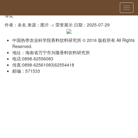
当前位置：
首页
»
荣誉展示
» 详细
切
胡椒种质资源收集保存、鉴定评价与利用-2014年海南省科技进步二
换
等奖
导
作者：未名
来源：图片 -> 荣誉展示
日期：2025-07-29
航
中国热带农业科学院香料饮料研究所 © 2016 版权所有 All Rights
Reserved.
地址：海南省万宁市兴隆香料饮料研究所
电话:0898-62556083
传真:0898-62561083|62554418
邮编：571533