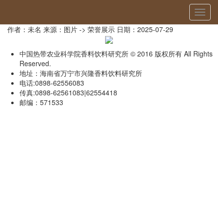
当前位置：
首页
»
荣誉展示
» 详细
切
可可系列产品研发、中试与示范-2015年海南省科技成果转化二等奖
换
作者：未名
来源：图片 -> 荣誉展示
日期：2025-07-29
导
航
中国热带农业科学院香料饮料研究所 © 2016 版权所有 All Rights
Reserved.
地址：海南省万宁市兴隆香料饮料研究所
电话:0898-62556083
传真:0898-62561083|62554418
邮编：571533