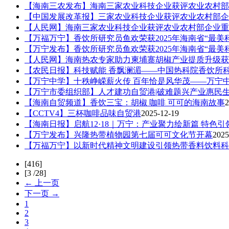
【海南三农发布】海南三家农业科技企业获评农业农村部
【中国发展改革报】三家农业科技企业获评农业农村部企
【人民网】海南三家农业科技企业获评农业农村部企业重
【万福万宁】香饮所研究员鱼欢荣获2025年海南省“最美
【万宁发布】香饮所研究员鱼欢荣获2025年海南省“最美
【人民网】海南热农专家助力柬埔寨胡椒产业提质升级获
【农民日报】科技赋能 香飘澜湄——中国热科院香饮所
【万宁中学】十秩峥嵘薪火传 百年恰是风华茂——万宁
【万宁市委组织部】人才建功自贸港|破难题兴产业惠民生
【海南自贸频道】香饮三宝：胡椒 咖啡 可可的海南故事
2
【CCTV4】三杯咖啡品味自贸港
2025-12-19
【海南日报】启航12·18｜万宁：产业聚力绘新篇 特色引
【万宁发布】兴隆热带植物园第七届可可文化节开幕
2025
【万福万宁】以新时代精神文明建设引领热带香料饮料科
[416]
[3 /28]
← 上一页
下一页 →
1
2
3