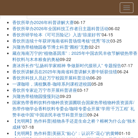
当前位置：
首页
»
科普示范
» 详细
切
科普示范
换
导
香饮所举办2026年科普讲解大赛
06-17
航
香饮所举办2026年全国科技工作者日主题科普活动
06-02
香饮所研学绘本《可可历险记》入选“琼崖好书”
04-15
香饮所连续十年获评海南省科普场馆考核“优秀”等次
03-25
兴隆热带植物园春节博士科普“圈粉”无数
02-21
藏在海南万宁的“植物基因库”：2025年中国农民丰收节解锁热带香
料饮料与木本粮食的奥秘
09-22
唐冰所长作“弘扬科学家精神 争做新时代接班人” 专题报告
07-17
香饮所讲解员在2025年海南省科普讲解大赛中斩获佳绩
06-24
香饮所科技人员赴万宁校园开展科普活动
06-20
一课咖啡，满校飘香-咖啡系列课程进校园
05-28
香饮所专家赴万宁市开展科普讲座
03-17
兴隆热带植物园慢慢到达
09-23
国家热带香料饮料作物种质资源圃联合国家热带植物种质资源库/
热带作物学会香料饮料专委会/咖啡专委会开展“学用‘千万工程’ 礼
赞丰收中国”中国农民丰收节科普开放日
09-24
【光明网】热作科普|植物杀手还是生命之桥？榕树为什么会“独木
成林”
07-18
【光明网】热作科普|美丽又“贴心”：认识不“花心”的黄蝉
01-10