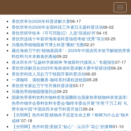
当前位置：
首页
»
科普示范
» 详细
切
科普示范
换
导
香饮所举办2026年科普讲解大赛
06-17
航
香饮所举办2026年全国科技工作者日主题科普活动
06-02
香饮所研学绘本《可可历险记》入选“琼崖好书”
04-15
香饮所连续十年获评海南省科普场馆考核“优秀”等次
03-25
兴隆热带植物园春节博士科普“圈粉”无数
02-21
藏在海南万宁的“植物基因库”：2025年中国农民丰收节解锁热带香
料饮料与木本粮食的奥秘
09-22
唐冰所长作“弘扬科学家精神 争做新时代接班人” 专题报告
07-17
香饮所讲解员在2025年海南省科普讲解大赛中斩获佳绩
06-24
香饮所科技人员赴万宁校园开展科普活动
06-20
一课咖啡，满校飘香-咖啡系列课程进校园
05-28
香饮所专家赴万宁市开展科普讲座
03-17
兴隆热带植物园慢慢到达
09-23
国家热带香料饮料作物种质资源圃联合国家热带植物种质资源库/
热带作物学会香料饮料专委会/咖啡专委会开展“学用‘千万工程’ 礼
赞丰收中国”中国农民丰收节科普开放日
09-24
【光明网】热作科普|植物杀手还是生命之桥？榕树为什么会“独木
成林”
07-18
【光明网】热作科普|美丽又“贴心”：认识不“花心”的黄蝉
01-10